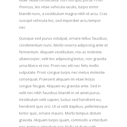
vitae. Nulla consectetur non nisl quis porta. Proin
rhoncus, leo vitae vehicula iaculis, turpis tortor
blandit nunc, a vestibulum magna nibh id arcu. Cras
suscipit vehicula leo, sed imperdiet arcu tempor
nec.
Quisque sed purus volutpat, ornare tellus faucibus,
condimentum nunc. Morbi viverra adipiscing ante et
fermentum. Aliquam vestibulum, nisi ac molestie
ullamcorper, velit leo adipiscing lectus, non gravida
urna libero et nisi. Proin nec elit nec felis mollis
vulputate. Proin congue turpis nec metus molestie
consequat. Praesent aliquam mi vitae lectus
congue feugiat. Aliquam eu gravida ante. Sed in
velit nec nibh faucibus blandit in sit amet purus.
Vestibulum velit sapien, luctus sed hendrerit eu,
hendrerit quis orci. Ut ut velit dapibus, pellentesque
tortor quis, ornare mauris. Morbi tempus dictum
gravida. Aliquam turpis quam, commodo a interdum
nec, tempus interdum orci. Nulla et diam velit.